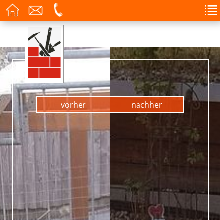
vorher
nachher